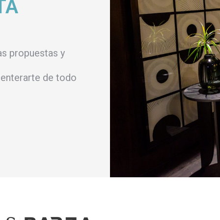
TA
as propuestas y
enterarte de todo