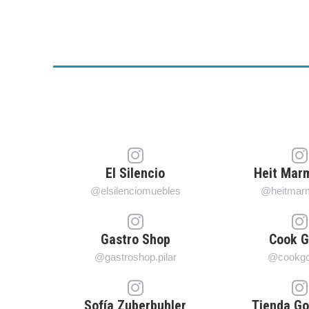
El Silencio
Heit Marm
@elsilenciomuebles
@heitmarm
Gastro Shop
Cook 
@gastroshop.pilar
@cookgo
Sofía Zuberbuhler
Tienda Go