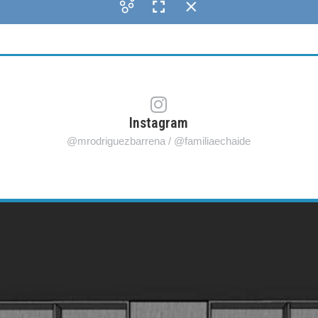
Instagram
@mrodriguezbarrena / @familiaechaide