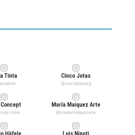
a Tinta
Cinco Jotas
vatinta
@cincojotasarg
 Concept
María Maiquez Arte
cept.mina
@mariamaiquezarte
o Häfele
Luis Nipoti