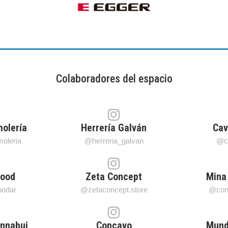
Colaboradores del espacio
olería
Herrería Galván
Cav
oleria
@herreria_galvan
@ca
Good
Zeta Concept
Mina
odar
@zetaconcept.store
@con
nnabui
Concavo
Mund