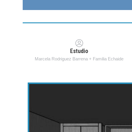
Estudio
Marcela Rodriguez Barrena + Familia Echaide