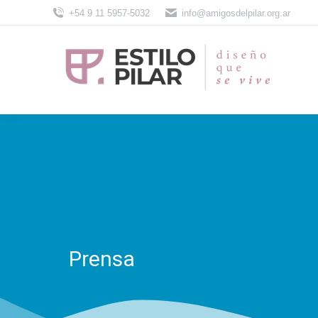
+54 9 11 5957-5032
info@amigosdelpilar.org.ar
Prensa