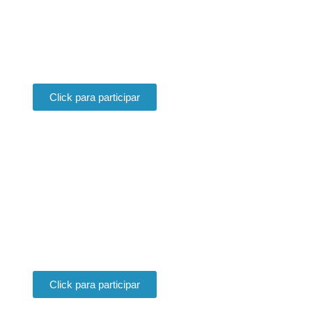
Pilar
¿Sos Sponsor y querés participar en
Estilo Pilar?
Click para participar
SPONSOR
Exponé con Estilo Pilar
¿Sos Expositor y querés participar en
Estilo Pilar?
Click para participar