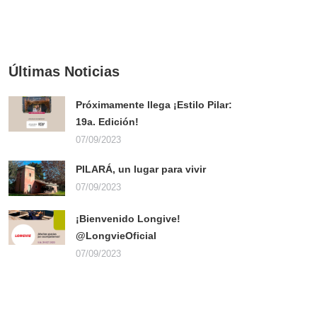
EXPOSITOR
Últimas Noticias
Próximamente llega ¡Estilo Pilar:
19a. Edición!
07/09/2023
PILARÁ, un lugar para vivir
07/09/2023
¡Bienvenido Longive!
@LongvieOficial
07/09/2023